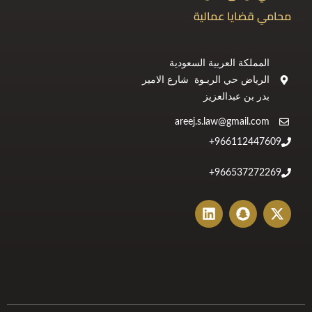
محامي قضايا عمالية
المملكة العربية السعودية
الرياض حي الربـوة شارع الامير
بدر بن عبدالعزيز
areej.s.law@gmail.com
966112447609+
966537272269+