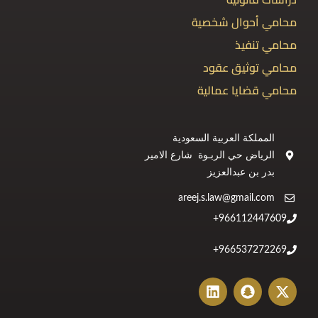
محامي أحوال شخصية
محامي تنفيذ
محامي توثيق عقود
محامي قضايا عمالية
المملكة العربية السعودية
الرياض حي الربـوة شارع الامير
بدر بن عبدالعزيز
areej.s.law@gmail.com
966112447609+
966537272269+