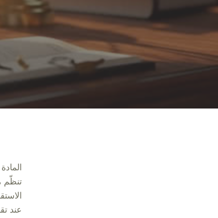
تنظّم م
الاستق
عند تقد