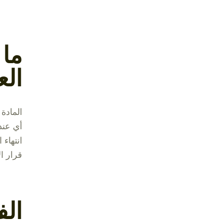
ال
أي عند
انتهاء 
قرار ال