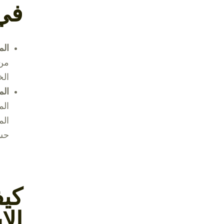
في
الما
من 
الخ
الما
حس
كي
الا