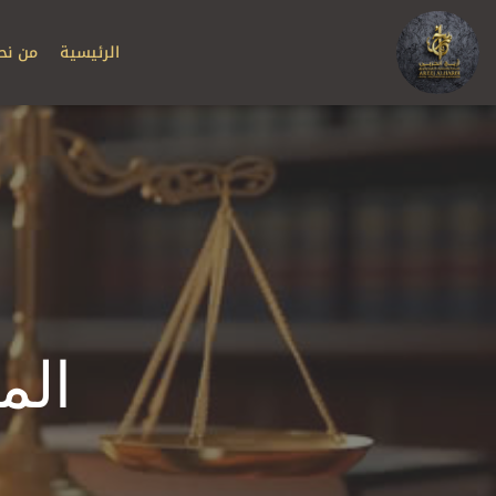
الرئيسية
من نح