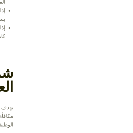
الم
إذا
يست
إذا
كام
ال
مكافأة
الوظيفي