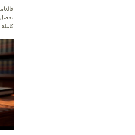
فالعام
يحصل ع
كاملة ت