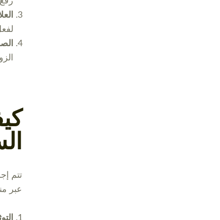
رفع 
العل
لفعل
الصف
الزو
كيف
الس
تتم إج
عبر منص
التو