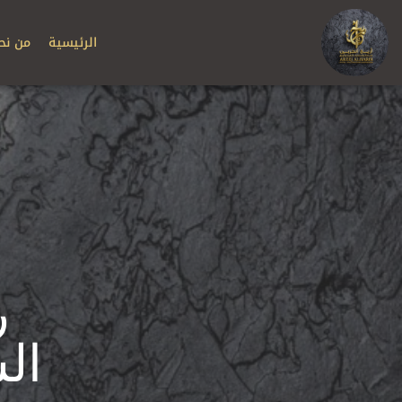
الرئيسية
من نح
ر
ال