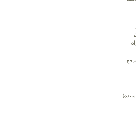
اه
بدفع
سيده)