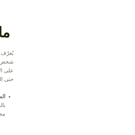
ما 
يُعرّف
شخص لإ
على ال
حتى ال
الم
بال
مجر