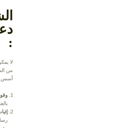
الش
دعو
:
لا يمك
من الش
أسس ص
وقوع
بالع
إثبا
رسائ