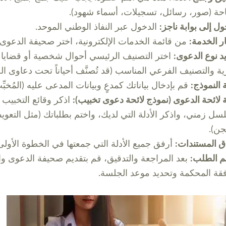
احة (صور، رسائل، تسجيلات، أسماء شهود).
ول إلى بوابة ناجز:
الدخول عبر النفاذ الوطني الموحد.
ار الخدمة:
من قائمة الخدمات الإلكترونية، اختر صحيفة الدعوى.
د نوع الدعوى:
اختر التصنيف الرئيسي أحوال شخصية أو قضايا
ة والتصنيف الفرعي المناسب (قد تُصنَّف أحياناً تحت دعاوى ال
ة النموذج:
قم بإدخال بياناتك كمدعٍ وبيانات المدعى عليه (المُخبِّ
ة لائحة الدعوى (نموذج لائحة دعوى تخبيب):
اذكر وقائع التخبيب
سل زمني، واذكر الأدلة التي لديك، واختم بطلباتك (مثل التعوي
ن).
ق المستندات:
أرفق جميع الأدلة التي جمعتها في الخطوة الأولى
م الطلب:
بعد المراجعة والتدقيق، قم بتقديم صحيفة الدعوى وا
قة المحكمة وتحديد موعد الجلسة.