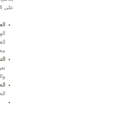
على ال
الع
الو
(لف
محق
الت
تعو
وال
ال
الح