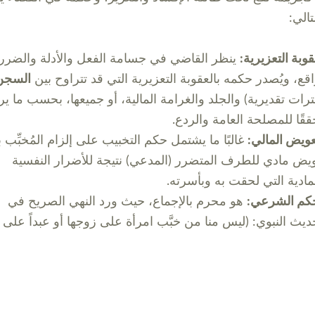
تالي:
قوبة التعزيرية:
ينظر القاضي في جسامة الفعل والأدلة والضرر
اقع، ويُصدر حكمه بالعقوبة التعزيرية التي قد تتراوح بين
السجن
ترات تقديرية) والجلد والغرامة المالية، أو جميعها، بحسب ما ير
قًا للمصلحة العامة والردع.
عويض المالي:
غالبًا ما يشتمل حكم التخبيب على إلزام المُخبِّب 
يض مادي للطرف المتضرر (المدعي) نتيجة للأضرار النفسية
مادية التي لحقت به وبأسرته.
حكم الشرعي:
هو محرم بالإجماع، حيث ورد النهي الصريح في
ديث النبوي: (ليس منا من خبَّب امرأة على زوجها أو عبداً على 