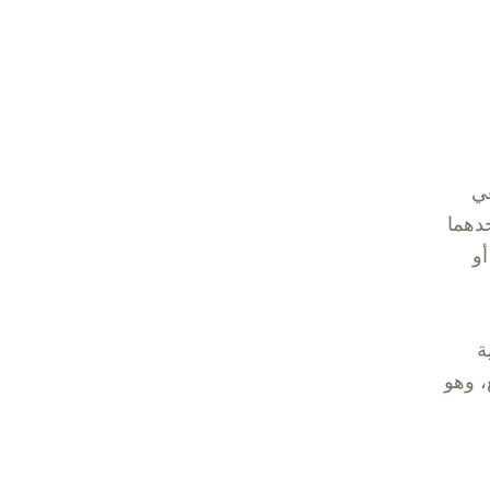
عي
دهما
أو
ة
، وهو