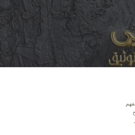
لفهم
ح