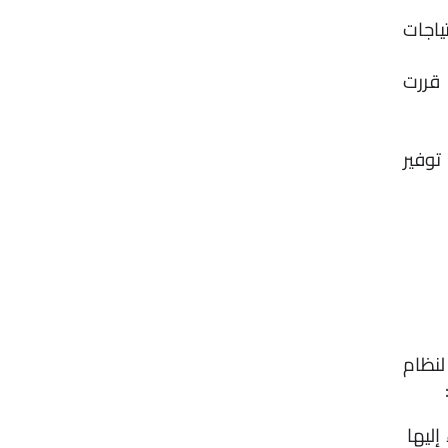
 3. النفقة خلال العدة (تشمل السكن، الطعام، الاحتياجات 
 4. حضانة الأطفال (عادةً للأطفال دون سن 15 سنة، إلا إذا قررت 
6. السكن في حال كانت حاضنة للأطفال، ويجب على الزوج توفير 
نعم، يجوز للزوجة طلب الطلاق للضرر النفسي في السعودية، وفقًا لنظام 
 إذا كان الزوج يقلل من شأنها أو يسيء إليها 