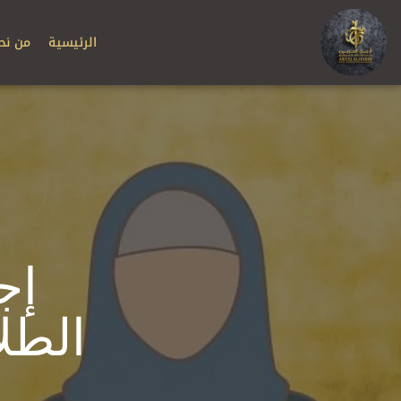
الرئيسية
من نح
إج
الطل