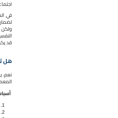
اجتماع
قد يكو
هل تس
المعمو
 أسباب