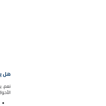
هل يج
الأحوا