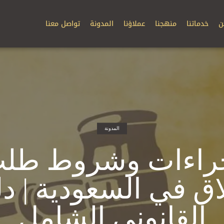
ن
خدماتنا
منهجنا
عملاؤنا
المدونة
تواصل معنا
المدونة
راءات وشروط طل
اق في السعودية | دل
القانوني الشامل