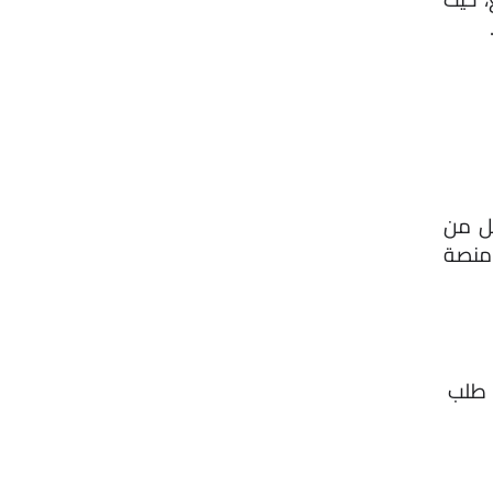
إذا حصل الطلاق، يجب توثيقه رسميًا لضمان الحقوق القانونية لكل من 
الزوج والزوجة. في السعودية، يمكن إثبات الطلاق بسهولة من خلال منصة 
من القائمة الرئيسية، اختر الخدمات الإلكترونية → القضاء → طلب 