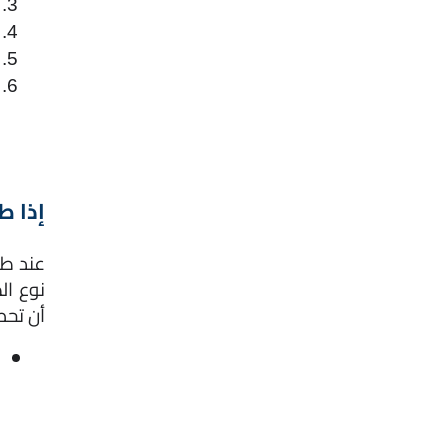
إذا ط
أن تحص