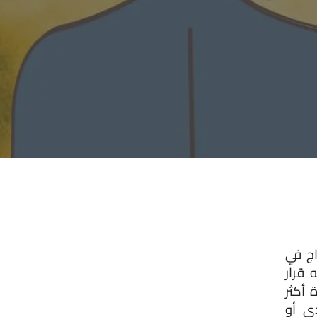
طلب الطلاق هو أحد الحلول الشرعية التي شُرعت لإنهاء عقد الزواج في 
حالة استحالة العشرة واستمرار الحياة الزوجية بين الزوجين. رغم أنه قرار 
صعب، إلا أنه قد يكون ضروريًا لحماية حقوق الطرفين وضمان حياة أكثر 
استقرارًا لكل منهما، خاصة إذا كان هناك ضرر نفسي أو جسدي أو 