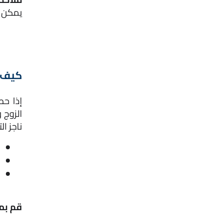
يمكن ل
كيف أ
ناجز ال
قم بمل