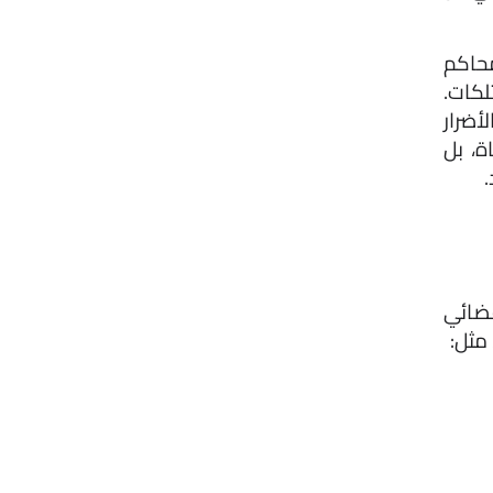
في المجتمعات الحديثة، أصبح الطلاق أكثر تنظيمًا عبر القوانين والمحاكم 
لضمان حقوق الزوجة والأبناء، مثل النفقة، الحضانة، وتقسيم الممتلكات. 
ولكن يبقى الأهم هو التعامل معه بحكمة واحترام متبادل لتقليل الأضرار 
النفسية، خاصة عندما يكون هناك أطفال. الطلاق ليس نهاية الحياة، بل 
.
نعم، يمكن للزوجة رفع قضية طلاق في السعودية وفقًا للنظام القضائي 
مثل: