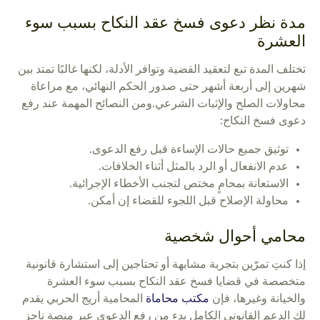
مدة نظر دعوى فسخ عقد النكاح بسبب سوء
العشرة
تختلف المدة تبع لتعقيد القضية وتوافر الأدلة، لكنها غالبًا تمتد بين
شهرين إلى أربعة أشهر حتى صدور الحكم النهائي، مع مراعاة
محاولات الصلح والإثبات الشرعي.ومن النصائح المهمة عند رفع
دعوى فسخ النكاح:
توثيق جميع حالات الإساءة قبل رفع الدعوى.
عدم الانفعال أو الرد بالمثل أثناء الخلافات.
الاستعانة بمحامٍ مختص لتجنب الأخطاء الإجرائية.
محاولة الإصلاح قبل اللجوء للقضاء إن أمكن.
محامي أحوال شخصية
إذا كنتِ تمرّين بتجربة مشابهة أو تحتاجين إلى استشارة قانونية
متخصصة في قضايا فسخ عقد النكاح بسبب سوء العشرة
والخيانة وغيرها، فإن
مكتب محاماة
المحامية أريج الحربي يقدم
لكِ الدعم القانوني الكامل بدء من رفع الدعوى عبر منصة ناجز