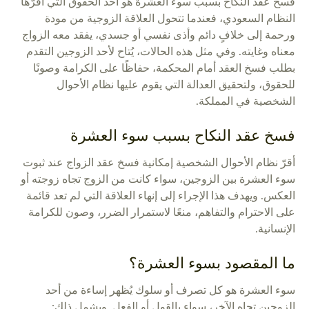
فسخ عقد النكاح بسبب سوء العشرة هو أحد الحقوق التي أقرّها
النظام السعودي، فعندما تتحول العلاقة الزوجية من مودة
ورحمة إلى خلافٍ دائم وأذى نفسي أو جسدي، يفقد معه الزواج
معناه وغايته. وفي مثل هذه الحالات، يُتاح لأحد الزوجين التقدم
بطلب فسخ العقد أمام المحكمة، حفاظًا على الكرامة وصونًا
للحقوق، ولتحقيق العدالة التي يقوم عليها نظام الأحوال
الشخصية في المملكة.
فسخ عقد النكاح بسبب سوء العشرة
أقرّ نظام الأحوال الشخصية إمكانية فسخ عقد الزواج عند ثبوت
سوء العشرة بين الزوجين، سواء كانت من الزوج تجاه زوجته أو
العكس. ويهدف هذا الإجراء إلى إنهاء العلاقة التي لم تعد قائمة
على الاحترام والتفاهم، منعًا لاستمرار الضرر، وصون للكرامة
الإنسانية.
ما المقصود بسوء العشرة؟
سوء العشرة هو كل تصرف أو سلوك يُظهر إساءة من أحد
الزوجين تجاه الآخر، سواء بالقول أو الفعل. ويشمل ذلك: