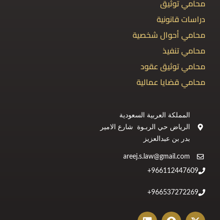
محامي توثيق
دراسات قانونية
محامي أحوال شخصية
محامي تنفيذ
محامي توثيق عقود
محامي قضايا عمالية
المملكة العربية السعودية
الرياض حي الربـوة شارع الامير
بدر بن عبدالعزيز
areej.s.law@gmail.com
966112447609+
966537272269+