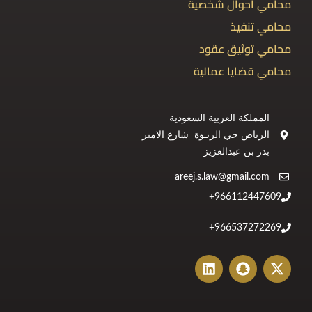
محامي أحوال شخصية
محامي تنفيذ
محامي توثيق عقود
محامي قضايا عمالية
المملكة العربية السعودية
الرياض حي الربـوة شارع الامير
بدر بن عبدالعزيز
areej.s.law@gmail.com
966112447609+
966537272269+