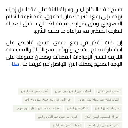
فسخ عقد النكاح ليس وسيلة للانفصال فقط، بل إجراء 
يهدف إلى رفع الضرر وضمان الحقوق. وقد شرعه النظام 
السعودي وفق ضوابط دقيقة لضمان تحقيق العدالة 
للطرف المتضرر، مع مراعاة ما يمليه الشرع.
إن كنت تفكر في رفع دعوى فسخ، فاحرص على 
استشارة محامٍ مختص، وتهيئة جميع الأدلة والمستندات 
اللازمة لتيسير الإجراءات القضائية وضمان حقوقك على 
الوجه الصحيح يمكنك الان التواصل مع فريقنا من 
هنا
.
أسباب فسخ النكاح
أسباب فسخ النكاح بدون عوض
أسباب فسخ عقد النكاح
أسباب فسخ عقد النكاح بدون عوض
إجراءات رفع دعوى فسخ عقد زواج ناجز
اجراءات فسخ النكاح
احكام فسخ النكاح
استئناف حكم فسخ النكاح بدون عوض
الاوراق المطلوبه لفسخ النكاح
الفرق بين فسخ عقد النكاح والخلع
حكم المهر في حال الفسخ
خطوات فسخ عقد النكاح