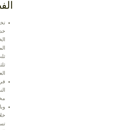
الف
تخت
خدم
الخ
الم
ثلث
ثلث
الع
في
الن
مخا
وبا
خلا
تست