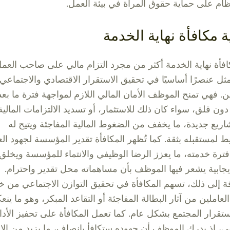
ظام على حماية حقوق المرأة في بيئة العمل.
ة مكافأة نهاية الخدمة
كافأة نهاية الخدمة أكثر من مجرد التزام مالي على صاحب العم
ثل عنصرًا أساسيًا في تحقيق الاستقرار الاقتصادي والاجتماعي
ين. فهي تمنح الموظف الأمان المالي اللازم لمواجهة فترة ما بعد
دون قلق، سواء كان ذلك للاستثمار، أو تسديد الالتزامات المالية،
اريع جديدة، ما يخفف من الضغوط المالية المفاجئة ويتيح له
ط لمستقبله بثقة. كما تُظهر المكافأة تقدير المؤسسة لجهود ال
ترة خدمته، ما يعزز الرضا الوظيفي والانتماء للمؤسسة ويخلق 
جابية يشعر فيها الموظف بأن مساهماته محل تقدير واحترام.
فة إلى ذلك، تسهم المكافأة في تحقيق التوازن الاجتماعي من خ
لعاملين من آثار البطالة المفاجئة أو التقاعد المبكر، وهو ما ين
تقرار المجتمع بشكل عام. كما تعمل المكافأة على تحفيز الأدا
ي، إذ يدرك الموظف أن جهوده ستكافأ بإنصاف، ما يزيد من الإن