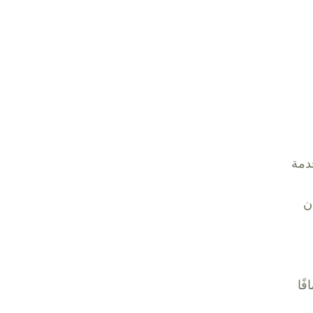
دمة
ن
ًا