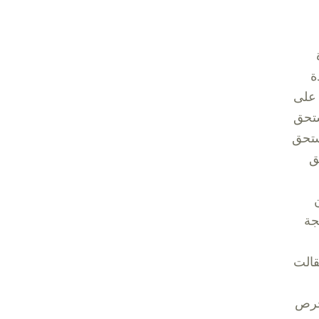
ة
 على
ستحق
ستحق
ق
جة
قالت
حرص