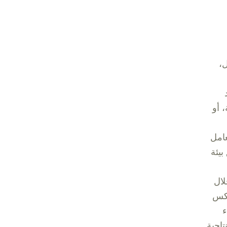
ل،
 أو
عامل
بيئة
لال
عكس
ء
تاجية