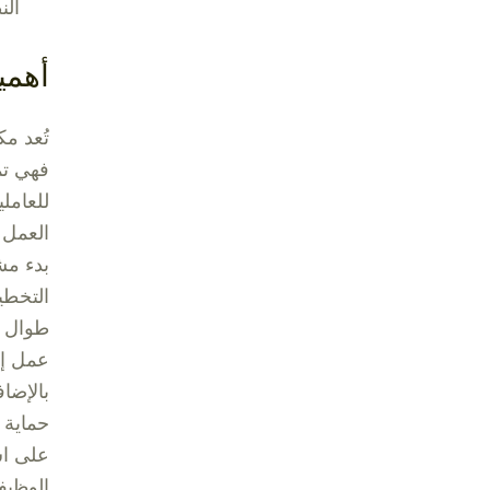
الن
أهمي
تُعد م
فهي تم
للعامل
العمل 
بدء مش
التخطي
طوال ف
عمل إي
بالإضا
حماية ا
على اس
الوظيف