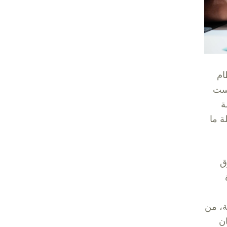
ام
يست
ة
ة ما
ق
ة، من
ان