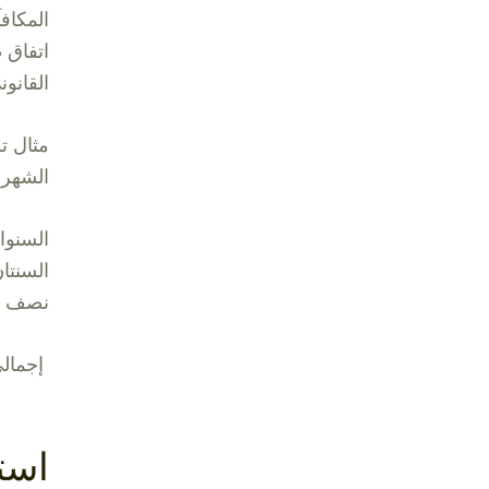
المكاف
اتفاق 
القانون
الشهري 5,000 
السنوات الخم
السنتان التاليتا
نصف السنة الم
إجمالي الم
استح