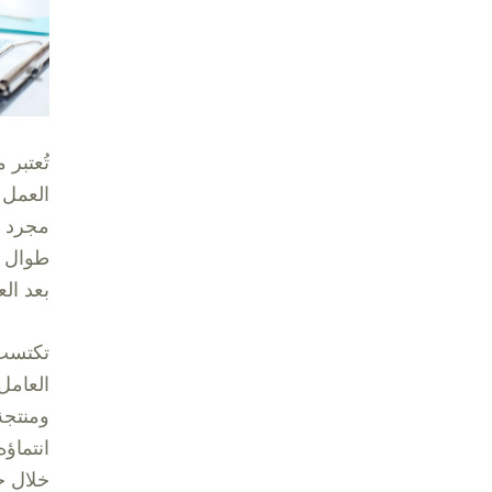
تُعتبر 
العمل 
مجرد م
طوال س
بعد ال
تكتسب 
العامل
ومنتجة
انتماؤ
خلال حم