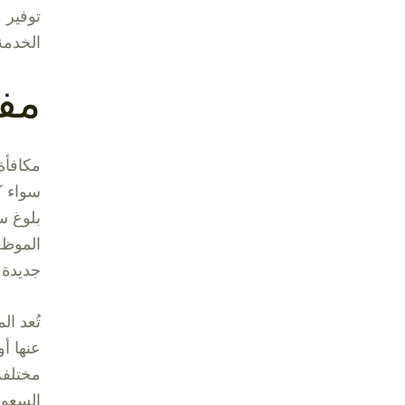
توفير 
الخدمة
مفه
مكافأة 
سواء ك
بلوغ س
الموظف
جديدة 
تُعد ال
عنها أ
مختلفة
السعودي الم