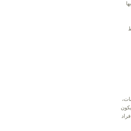
ها
ط
ات،
يكون
فراد