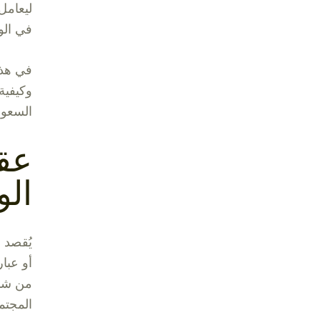
ليعامل 
في الو
في هذا
وكيفية
السعود
عق
ال
يُقصد 
أو عبا
من شأن
المجتم