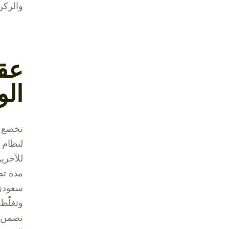
والركن
عق
ال
تخضع ع
لنظام 
للآخري
سعودي،
تضمن ا