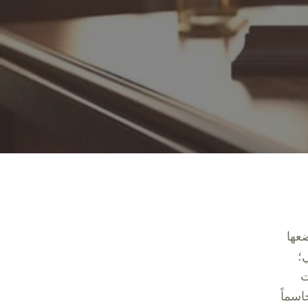
عها
؛
ت
اسماً