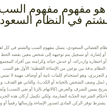
 هو مفهوم مفهوم السب
شتم في النظام السعود
ظام القضائي السعودي، يتمثل مفهوم السب والشتم في كل لف
 أو إشارة، أو تسجيل يتم توجيهه إلى شخص معين بقصد الحط
أو احتقاره وازدرائه، أو خدش حيائه وكرامته بين أفراد المجتمع.
 النظام بدقة بين نوعين من الإساءة اللفظية؛ الأول هو السب
 التعزيري، وهو استخدام كلمات نابية أو أوصاف مهينة لا تمس
(مثل وصف الشخص بالخيانة أو الكذب)، والثاني هو القذف، و
صريح يمس الشرف والعرض (كالاتهام بالزنا أو نفي النسب) وتُ
لأحكام الشرعية الحدّية الصارمة. ولكي تكتمل أركان هذه الجري
 يشترط توفر الركن المادي (صدور الإساءة وإرسالها رقمياً أو واق