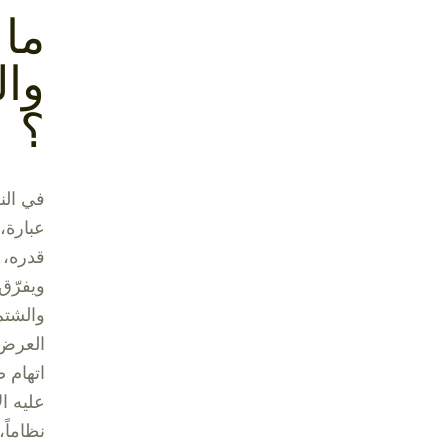
ما
وال
؟
في الن
عبارة،
قدره، 
ويفرّق
والشتم
العرض 
اتهام 
عليه ا
نظاماً،