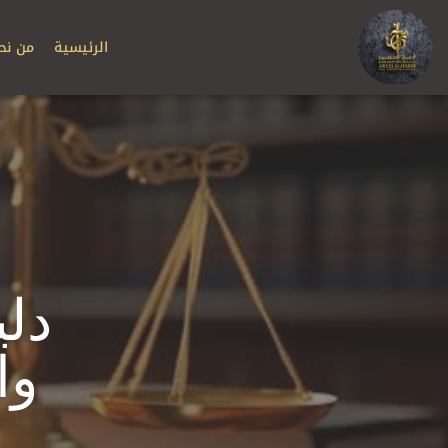
الرئيسية
من نح
دل
وا