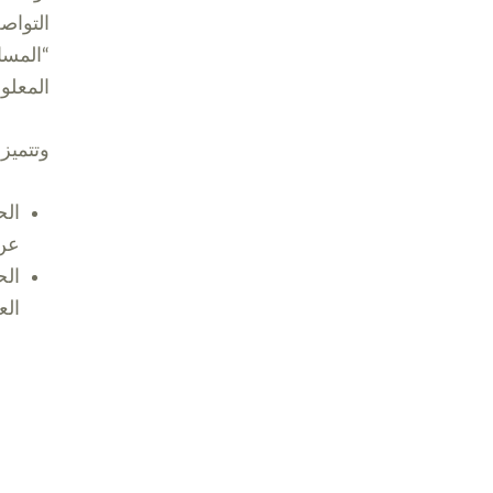
التواص
“المسا
المعلو
وتتميز 
الح
عن 
الح
الع