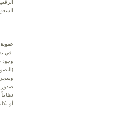
الرقمي
السعود
عقوبة 
في نظا
وجود ش
(النصو
وبمجرد
صدور ا
أو بكلت