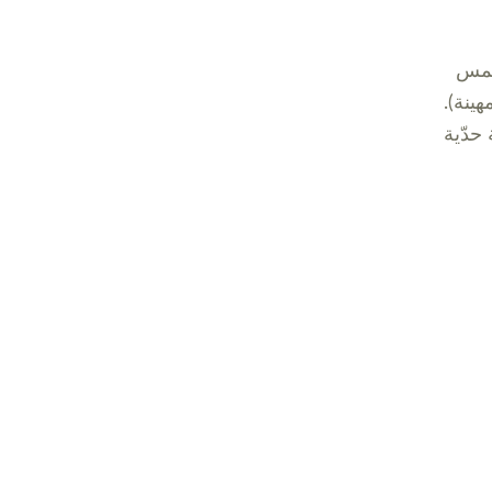
 يمس
ينة).
حدّية