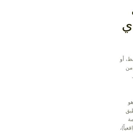
ي
ظ، أو
 من
هو
طبق
مة
عياً)،