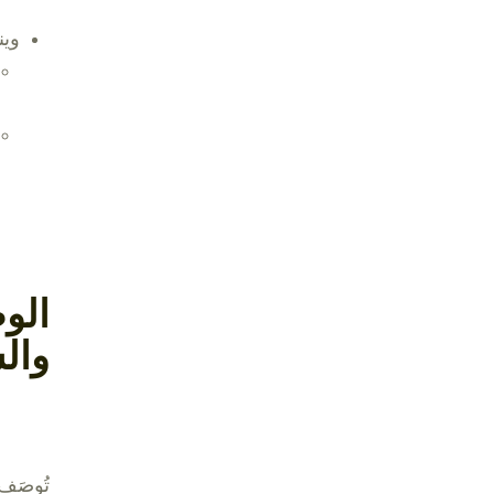
وين
الو
وال
تُوصَف